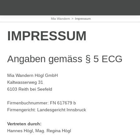
Mia Wandern
>
Impressum
IMPRESSUM
Angaben gemäss § 5 ECG
Mia Wandern Högl GmbH
genuss
Kaltwasserweg 31
Anrede
6103 Reith bei Seefeld
kraftig
Vorname
vom see zum gipfel
Firmenbuchnummer: FN 617679 b
Firmengericht: Landesgericht Innsbruck
winter
E-Mail
Vertreten durch:
retreat
Hannes Högl, Mag. Regina Högl