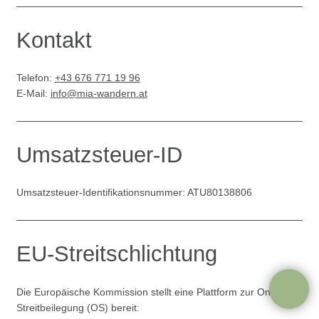
Unser kostenloser Newsletter informiert Sie
regelmäßig per E-Mail über Neuigkeiten und
Tourenvorschläge. Ihre hier eingegebenen Daten
Kontakt
werden lediglich zur Personalisierung des
Newsletters verwendet und nicht an Dritte
weitergegeben. Durch Absenden der von Ihnen
eingegebenen Daten willigen Sie in die
Telefon:
+43 676 771 19 96
Datenverarbeitung ein und bestätigen unsere
E-Mail:
info@mia-wandern.at
Datenschutzerklärung.
Anmelden
Umsatzsteuer-ID
Umsatzsteuer-Identifikationsnummer: ATU80138806
EU-Streitschlichtung
Die Europäische Kommission stellt eine Plattform zur Online-
Streitbeilegung (OS) bereit: